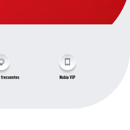
 frecuentes
Nubia VIP